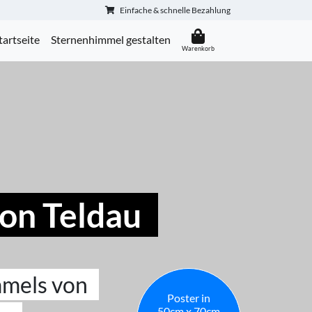
Einfache & schnelle Bezahlung
tartseite
Sternenhimmel gestalten
on Teldau
mmels von
Poster in
50cm x 70cm