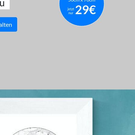
u
29€
jetzt
nur
alten