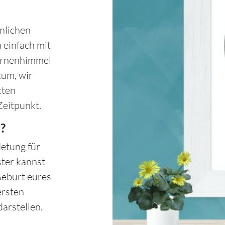
nlichen
 einfach mit
ternenhimmel
tum, wir
kten
Zeitpunkt.
?
etung für
ster kannst
Geburt eures
ersten
arstellen.