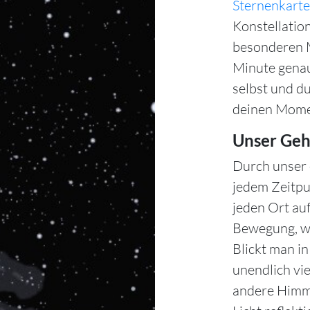
Sternenkarte
Konstellation
besonderen M
Minute gena
selbst und d
deinen Mome
Unser Geh
Durch unser 
jedem Zeitpu
jeden Ort auf
Bewegung, wä
Blickt man i
unendlich vie
andere Himme