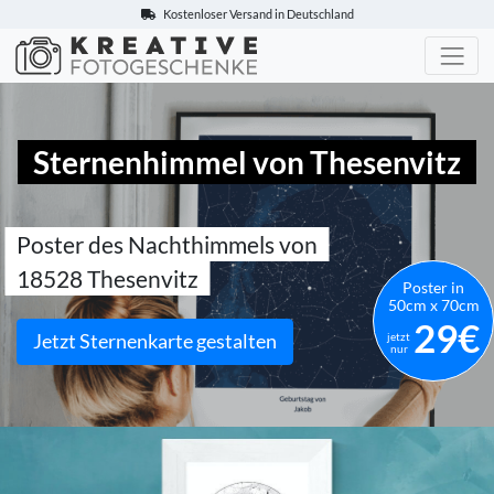
Kostenloser Versand in Deutschland
Kreative-Fotogeschenke.de
Sternenhimmel von Thesenvitz
Poster des Nachthimmels von
18528 Thesenvitz
Poster in
50cm x 70cm
29€
Jetzt Sternenkarte gestalten
jetzt
nur