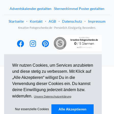
Adventskalender gestalten
Sternenhimmel Poster gestalten
Startseite
⋅
Kontakt
⋅
AGB
⋅
Datenschutz
⋅
Impressum
Kreative-Fotogeschenke.de - Persönlich, Einzigartig, Besonders.
Kunden über
kreative-fotogeschenke.de
0
/ 5 Sternen
aus
0
Bewertungen
Wir nutzen Cookies, um Services anzubieten
und diese stetig zu verbessern. Mit Klick auf
„Alle Akzeptieren“ willigst Du in die
Verwendung dieser Cookies ein. Du kannst
deine Einwilligung jederzeit ändern bzw.
widerrufen.
Unsere Datenschutzerklärung
Alle Akzeptieren
Nur essenzielle Cookies