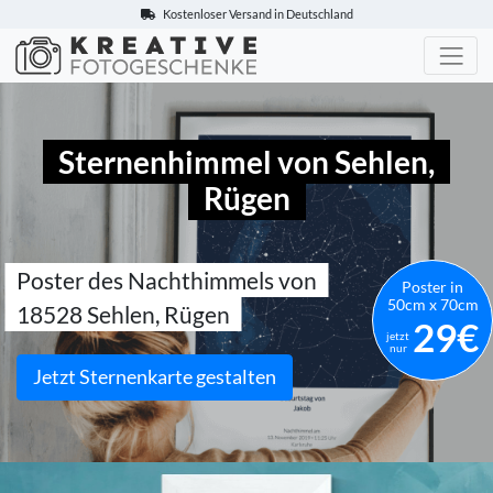
Kostenloser Versand in Deutschland
Kreative-Fotogeschenke.de
Sternenhimmel von Sehlen,
Rügen
Poster des Nachthimmels von
Poster in
50cm x 70cm
18528 Sehlen, Rügen
29€
jetzt
nur
Jetzt Sternenkarte gestalten