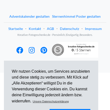
Adventskalender gestalten
Sternenhimmel Poster gestalten
Startseite
⋅
Kontakt
⋅
AGB
⋅
Datenschutz
⋅
Impressum
Kreative-Fotogeschenke.de - Persönlich, Einzigartig, Besonders.
Kunden über
kreative-fotogeschenke.de
0
/ 5 Sternen
aus
0
Bewertungen
Wir nutzen Cookies, um Services anzubieten
und diese stetig zu verbessern. Mit Klick auf
„Alle Akzeptieren“ willigst Du in die
Verwendung dieser Cookies ein. Du kannst
deine Einwilligung jederzeit ändern bzw.
widerrufen.
Unsere Datenschutzerklärung