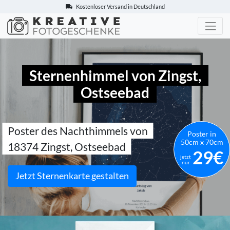
Kostenloser Versand in Deutschland
Kreative-Fotogeschenke.de
Sternenhimmel von Zingst,
Ostseebad
Poster des Nachthimmels von
Poster in
50cm x 70cm
18374 Zingst, Ostseebad
29€
jetzt
nur
Jetzt Sternenkarte gestalten