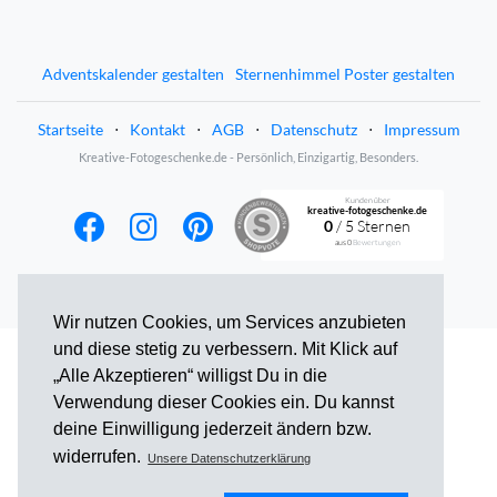
Adventskalender gestalten
Sternenhimmel Poster gestalten
Startseite
⋅
Kontakt
⋅
AGB
⋅
Datenschutz
⋅
Impressum
Kreative-Fotogeschenke.de - Persönlich, Einzigartig, Besonders.
Kunden über
kreative-fotogeschenke.de
0
/ 5 Sternen
aus
0
Bewertungen
Wir nutzen Cookies, um Services anzubieten
und diese stetig zu verbessern. Mit Klick auf
„Alle Akzeptieren“ willigst Du in die
Verwendung dieser Cookies ein. Du kannst
deine Einwilligung jederzeit ändern bzw.
widerrufen.
Unsere Datenschutzerklärung