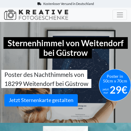
Kostenloser Versand in Deutschland
Kreative-Fotogeschenke.de
Sternenhimmel von Weitendorf
bei Güstrow
Poster des Nachthimmels von
Poster in
50cm x 70cm
18299 Weitendorf bei Güstrow
29€
jetzt
nur
Jetzt Sternenkarte gestalten