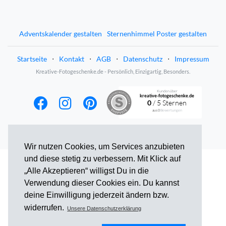
Adventskalender gestalten
Sternenhimmel Poster gestalten
Startseite
⋅
Kontakt
⋅
AGB
⋅
Datenschutz
⋅
Impressum
Kreative-Fotogeschenke.de - Persönlich, Einzigartig, Besonders.
Kunden über
kreative-fotogeschenke.de
0
/ 5 Sternen
aus
0
Bewertungen
Wir nutzen Cookies, um Services anzubieten
und diese stetig zu verbessern. Mit Klick auf
„Alle Akzeptieren“ willigst Du in die
Verwendung dieser Cookies ein. Du kannst
deine Einwilligung jederzeit ändern bzw.
widerrufen.
Unsere Datenschutzerklärung