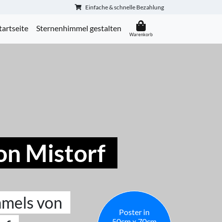
Einfache & schnelle Bezahlung
tartseite
Sternenhimmel gestalten
on Mistorf
mmels von
Poster in
50cm x 70cm