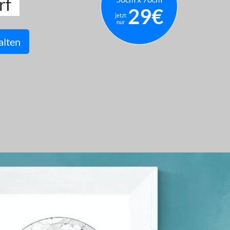
rf
29€
jetzt
nur
alten