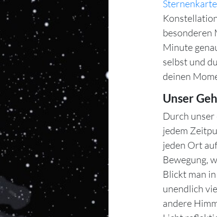
Sternenkarte
Konstellation
besonderen M
Minute gena
selbst und d
deinen Mome
Unser Geh
Durch unser 
jedem Zeitpu
jeden Ort auf
Bewegung, wä
Blickt man i
unendlich vie
andere Himme