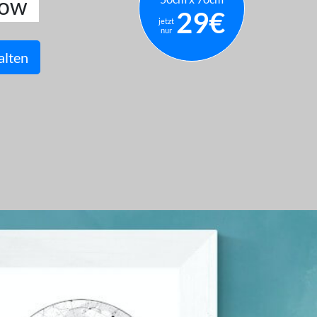
how
29€
jetzt
nur
alten