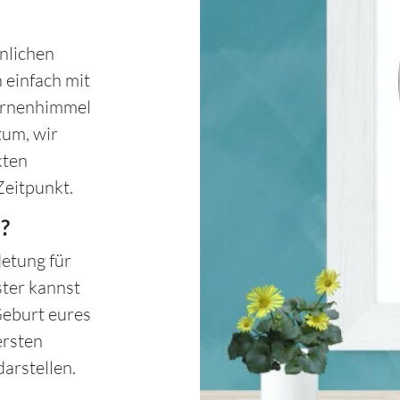
nlichen
 einfach mit
ternenhimmel
tum, wir
kten
Zeitpunkt.
?
etung für
ster kannst
Geburt eures
ersten
arstellen.