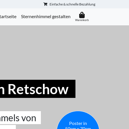
Einfache & schnelle Bezahlung
tartseite
Sternenhimmel gestalten
n Retschow
mmels von
Poster in
50cm x 70cm