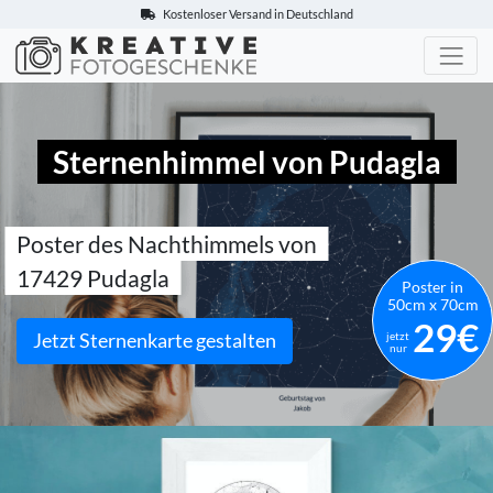
Kostenloser Versand in Deutschland
Kreative-Fotogeschenke.de
Sternenhimmel von Pudagla
Poster des Nachthimmels von
17429 Pudagla
Poster in
50cm x 70cm
29€
Jetzt Sternenkarte gestalten
jetzt
nur