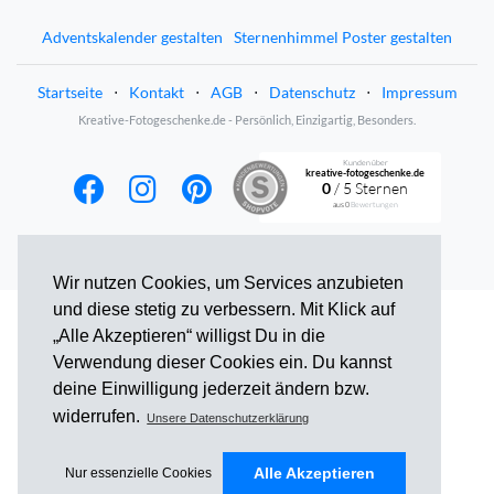
Adventskalender gestalten
Sternenhimmel Poster gestalten
Startseite
⋅
Kontakt
⋅
AGB
⋅
Datenschutz
⋅
Impressum
Kreative-Fotogeschenke.de - Persönlich, Einzigartig, Besonders.
Kunden über
kreative-fotogeschenke.de
0
/ 5 Sternen
aus
0
Bewertungen
Wir nutzen Cookies, um Services anzubieten
und diese stetig zu verbessern. Mit Klick auf
„Alle Akzeptieren“ willigst Du in die
Verwendung dieser Cookies ein. Du kannst
deine Einwilligung jederzeit ändern bzw.
widerrufen.
Unsere Datenschutzerklärung
Alle Akzeptieren
Nur essenzielle Cookies