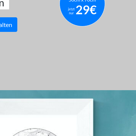
n
29€
jetzt
nur
alten