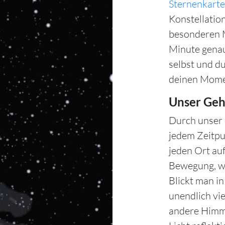
Sternenkarte
Konstellation
besonderen M
Minute gena
selbst und d
deinen Mome
Unser Geh
Durch unser 
jedem Zeitpu
jeden Ort auf
Bewegung, wä
Blickt man i
unendlich vie
andere Himme