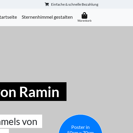
Einfache & schnelle Bezahlung
tartseite
Sternenhimmel gestalten
von Ramin
mmels von
Poster in
50cm x 70cm