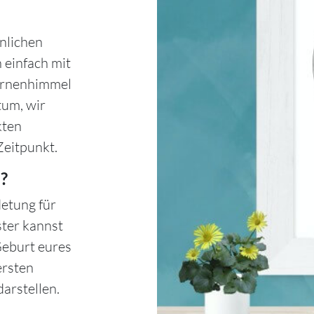
nlichen
 einfach mit
ternenhimmel
tum, wir
kten
Zeitpunkt.
?
etung für
ster kannst
Geburt eures
ersten
arstellen.