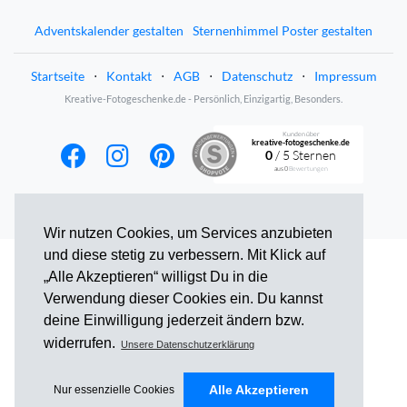
Adventskalender gestalten
Sternenhimmel Poster gestalten
Startseite
⋅
Kontakt
⋅
AGB
⋅
Datenschutz
⋅
Impressum
Kreative-Fotogeschenke.de - Persönlich, Einzigartig, Besonders.
Kunden über
kreative-fotogeschenke.de
0
/ 5 Sternen
aus
0
Bewertungen
Wir nutzen Cookies, um Services anzubieten
und diese stetig zu verbessern. Mit Klick auf
„Alle Akzeptieren“ willigst Du in die
Verwendung dieser Cookies ein. Du kannst
deine Einwilligung jederzeit ändern bzw.
widerrufen.
Unsere Datenschutzerklärung
Alle Akzeptieren
Nur essenzielle Cookies