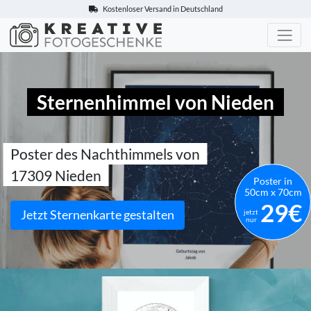
Kostenloser Versand in Deutschland
Kreative-Fotogeschenke.de
Sternenhimmel von Nieden
Poster des Nachthimmels von
17309 Nieden
Poster in
50cm x 70cm
29€
Jetzt Sternenkarte gestalten
jetzt
nur