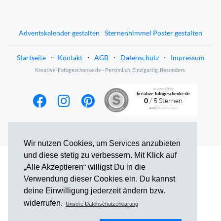
Adventskalender gestalten
Sternenhimmel Poster gestalten
Startseite
⋅
Kontakt
⋅
AGB
⋅
Datenschutz
⋅
Impressum
Kreative-Fotogeschenke.de - Persönlich, Einzigartig, Besonders.
Kunden über
kreative-fotogeschenke.de
0
/ 5 Sternen
aus
0
Bewertungen
Wir nutzen Cookies, um Services anzubieten
und diese stetig zu verbessern. Mit Klick auf
„Alle Akzeptieren“ willigst Du in die
Verwendung dieser Cookies ein. Du kannst
deine Einwilligung jederzeit ändern bzw.
widerrufen.
Unsere Datenschutzerklärung