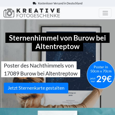
Kostenloser Versand in Deutschland
Kreative-Fotogeschenke.de
Sternenhimmel von Burow bei
Altentreptow
Poster des Nachthimmels von
Poster in
50cm x 70cm
17089 Burow bei Altentreptow
29€
jetzt
nur
Jetzt Sternenkarte gestalten