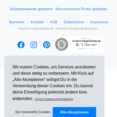
Adventskalender gestalten
Sternenhimmel Poster gestalten
Startseite
⋅
Kontakt
⋅
AGB
⋅
Datenschutz
⋅
Impressum
Kreative-Fotogeschenke.de - Persönlich, Einzigartig, Besonders.
Kunden über
kreative-fotogeschenke.de
0
/ 5 Sternen
aus
0
Bewertungen
Wir nutzen Cookies, um Services anzubieten
und diese stetig zu verbessern. Mit Klick auf
„Alle Akzeptieren“ willigst Du in die
Verwendung dieser Cookies ein. Du kannst
deine Einwilligung jederzeit ändern bzw.
widerrufen.
Unsere Datenschutzerklärung
Alle Akzeptieren
Nur essenzielle Cookies