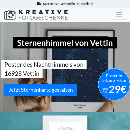
Kostenloser Versand in Deutschland
Kreative-Fotogeschenke.de
Sternenhimmel von Vettin
Poster des Nachthimmels von
16928 Vettin
Poster in
50cm x 70cm
29€
Jetzt Sternenkarte gestalten
jetzt
nur