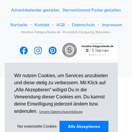
Adventskalender gestalten
Sternenhimmel Poster gestalten
Startseite
⋅
Kontakt
⋅
AGB
⋅
Datenschutz
⋅
Impressum
Kreative-Fotogeschenke.de - Persönlich, Einzigartig, Besonders.
Kunden über
kreative-fotogeschenke.de
0
/ 5 Sternen
aus
0
Bewertungen
Wir nutzen Cookies, um Services anzubieten
und diese stetig zu verbessern. Mit Klick auf
„Alle Akzeptieren“ willigst Du in die
Verwendung dieser Cookies ein. Du kannst
deine Einwilligung jederzeit ändern bzw.
widerrufen.
Unsere Datenschutzerklärung
Alle Akzeptieren
Nur essenzielle Cookies