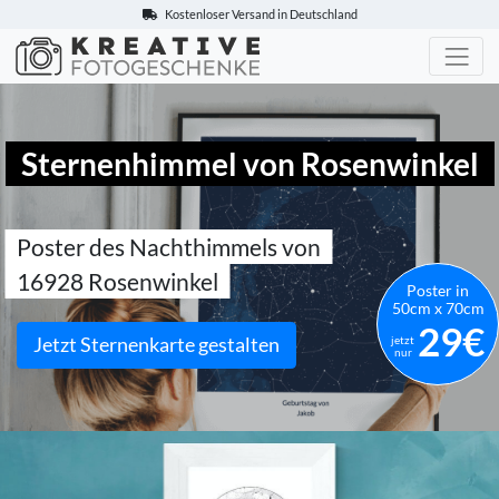
Kostenloser Versand in Deutschland
Kreative-Fotogeschenke.de
Sternenhimmel von Rosenwinkel
Poster des Nachthimmels von
16928 Rosenwinkel
Poster in
50cm x 70cm
29€
Jetzt Sternenkarte gestalten
jetzt
nur