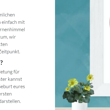
nlichen
 einfach mit
ternenhimmel
tum, wir
kten
Zeitpunkt.
?
etung für
ster kannst
Geburt eures
ersten
arstellen.