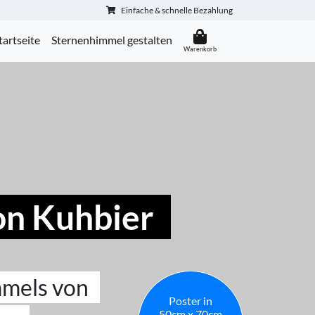
Einfache & schnelle Bezahlung
tartseite
Sternenhimmel gestalten
on Kuhbier
mmels von
Poster in
50cm x 70cm