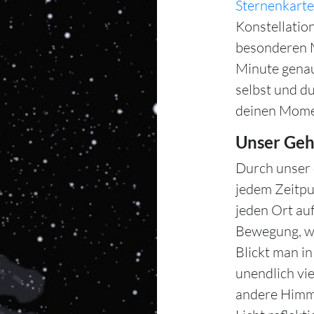
Sternenkarte
Konstellation
besonderen M
Minute gena
selbst und d
deinen Mome
Unser Geh
Durch unser 
jedem Zeitpu
jeden Ort auf
Bewegung, wä
Blickt man i
unendlich vie
andere Himme