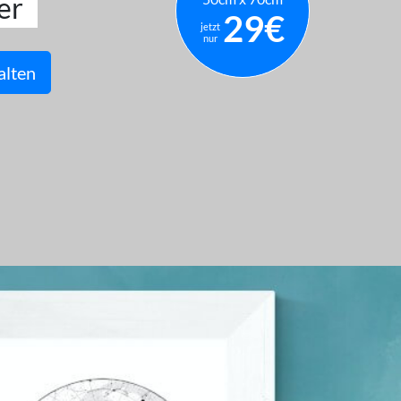
er
29€
jetzt
nur
alten