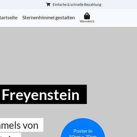
Einfache & schnelle Bezahlung
tartseite
Sternenhimmel gestalten
 Freyenstein
mmels von
Poster in
50cm x 70cm