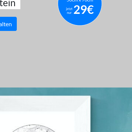
tein
29€
jetzt
nur
alten