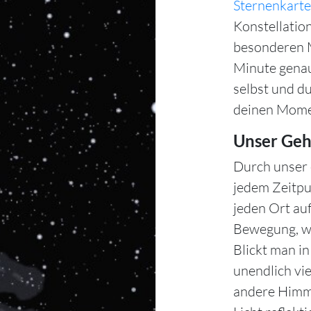
Sternenkarte
Konstellation
besonderen M
Minute gena
selbst und d
deinen Mome
Unser Geh
Durch unser 
jedem Zeitpu
jeden Ort auf
Bewegung, wä
Blickt man i
unendlich vie
andere Himme