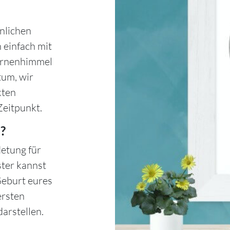
nlichen
 einfach mit
ternenhimmel
tum, wir
kten
Zeitpunkt.
?
etung für
ster kannst
Geburt eures
ersten
arstellen.