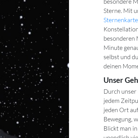
besondere Mo
Sterne. Mit 
Sternenkarte
Konstellation
besonderen M
Minute gena
selbst und d
deinen Mome
Unser Geh
Durch unser 
jedem Zeitpu
jeden Ort auf
Bewegung, wä
Blickt man i
unendlich vie