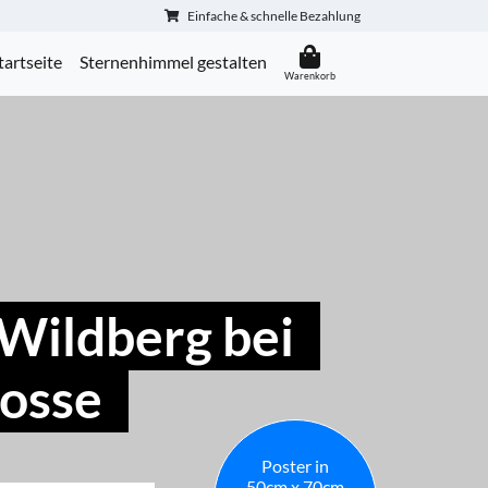
Einfache & schnelle Bezahlung
tartseite
Sternenhimmel gestalten
Wildberg bei
Dosse
Poster in
50cm x 70cm