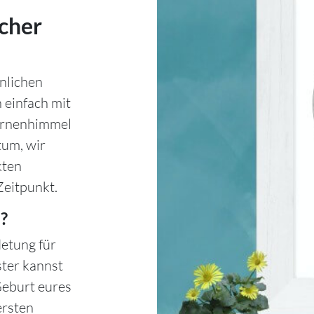
cher
nlichen
 einfach mit
ternenhimmel
tum, wir
kten
Zeitpunkt.
?
etung für
ster kannst
Geburt eures
ersten