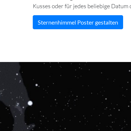
Kusses oder für jedes beliebige Datum d
Sternenhimmel Poster gestalten