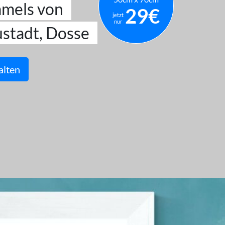
mmels von
29€
jetzt
nur
stadt, Dosse
alten