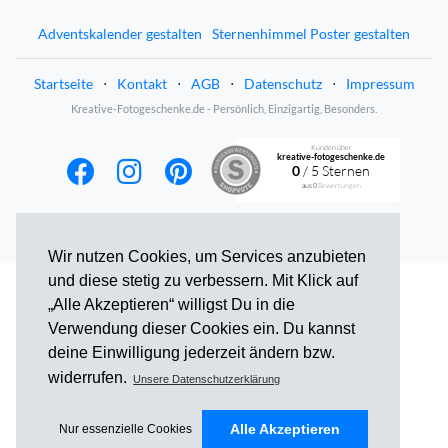
Adventskalender gestalten
Sternenhimmel Poster gestalten
Startseite
⋅
Kontakt
⋅
AGB
⋅
Datenschutz
⋅
Impressum
Kreative-Fotogeschenke.de - Persönlich, Einzigartig, Besonders.
Kunden über
kreative-fotogeschenke.de
0
/ 5 Sternen
aus
0
Bewertungen
Wir nutzen Cookies, um Services anzubieten
und diese stetig zu verbessern. Mit Klick auf
„Alle Akzeptieren“ willigst Du in die
Verwendung dieser Cookies ein. Du kannst
deine Einwilligung jederzeit ändern bzw.
widerrufen.
Unsere Datenschutzerklärung
Alle Akzeptieren
Nur essenzielle Cookies