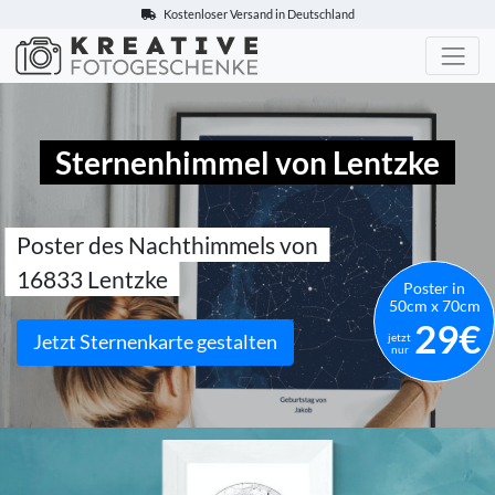
Kostenloser Versand in Deutschland
Kreative-Fotogeschenke.de
Sternenhimmel von Lentzke
Poster des Nachthimmels von
16833 Lentzke
Poster in
50cm x 70cm
29€
Jetzt Sternenkarte gestalten
jetzt
nur