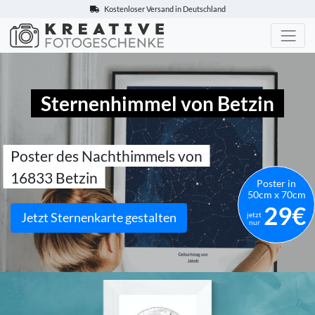
Kostenloser Versand in Deutschland
Kreative-Fotogeschenke.de
Sternenhimmel von Betzin
Poster des Nachthimmels von
16833 Betzin
Poster in
50cm x 70cm
29€
Jetzt Sternenkarte gestalten
jetzt
nur