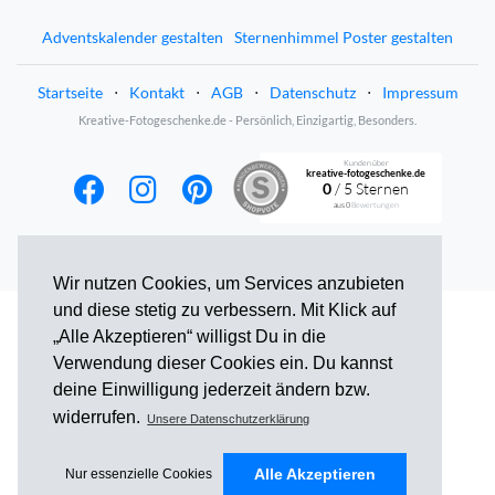
Adventskalender gestalten
Sternenhimmel Poster gestalten
Startseite
⋅
Kontakt
⋅
AGB
⋅
Datenschutz
⋅
Impressum
Kreative-Fotogeschenke.de - Persönlich, Einzigartig, Besonders.
Kunden über
kreative-fotogeschenke.de
0
/ 5 Sternen
aus
0
Bewertungen
Wir nutzen Cookies, um Services anzubieten
und diese stetig zu verbessern. Mit Klick auf
„Alle Akzeptieren“ willigst Du in die
Verwendung dieser Cookies ein. Du kannst
deine Einwilligung jederzeit ändern bzw.
widerrufen.
Unsere Datenschutzerklärung
Alle Akzeptieren
Nur essenzielle Cookies