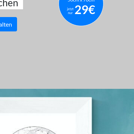
chen
29€
jetzt
nur
alten