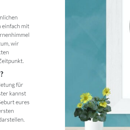
nlichen
 einfach mit
ternenhimmel
tum, wir
kten
Zeitpunkt.
?
etung für
ster kannst
Geburt eures
ersten
arstellen.