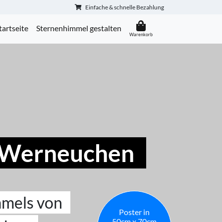
Einfache & schnelle Bezahlung
tartseite
Sternenhimmel gestalten
 Werneuchen
mmels von
Poster in
50cm x 70cm