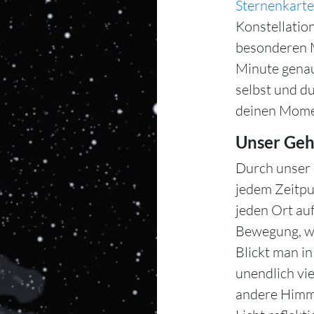
Sternenkarte
Konstellation
besonderen M
Minute gena
selbst und d
deinen Mome
Unser Geh
Durch unser 
jedem Zeitpu
jeden Ort auf
Bewegung, wä
Blickt man i
unendlich vie
andere Himme