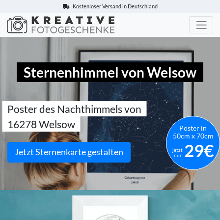
Kostenloser Versand in Deutschland
Kreative-Fotogeschenke.de
Sternenhimmel von Welsow
Poster des Nachthimmels von
16278 Welsow
Poster in
50cm x 70cm
29€
Jetzt Sternenkarte gestalten
jetzt
nur