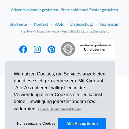
Adventskalender gestalten
Sternenhimmel Poster gestalten
Startseite
⋅
Kontakt
⋅
AGB
⋅
Datenschutz
⋅
Impressum
Kreative-Fotogeschenke.de - Persönlich, Einzigartig, Besonders.
Kunden über
kreative-fotogeschenke.de
0
/ 5 Sternen
aus
0
Bewertungen
Wir nutzen Cookies, um Services anzubieten
und diese stetig zu verbessern. Mit Klick auf
„Alle Akzeptieren“ willigst Du in die
Verwendung dieser Cookies ein. Du kannst
deine Einwilligung jederzeit ändern bzw.
widerrufen.
Unsere Datenschutzerklärung
Alle Akzeptieren
Nur essenzielle Cookies