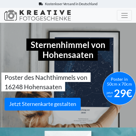
Kostenloser Versand in Deutschland
Kreative-Fotogeschenke.de
Sternenhimmel von
Hohensaaten
Poster des Nachthimmels von
Poster in
50cm x 70cm
16248 Hohensaaten
29€
jetzt
nur
Jetzt Sternenkarte gestalten