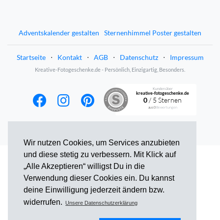
Adventskalender gestalten
Sternenhimmel Poster gestalten
Startseite
⋅
Kontakt
⋅
AGB
⋅
Datenschutz
⋅
Impressum
Kreative-Fotogeschenke.de - Persönlich, Einzigartig, Besonders.
Kunden über
kreative-fotogeschenke.de
0
/ 5 Sternen
aus
0
Bewertungen
Wir nutzen Cookies, um Services anzubieten
und diese stetig zu verbessern. Mit Klick auf
„Alle Akzeptieren“ willigst Du in die
Verwendung dieser Cookies ein. Du kannst
deine Einwilligung jederzeit ändern bzw.
widerrufen.
Unsere Datenschutzerklärung