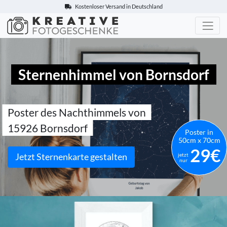
Kostenloser Versand in Deutschland
Kreative-Fotogeschenke.de
Sternenhimmel von Bornsdorf
Poster des Nachthimmels von
15926 Bornsdorf
Poster in
50cm x 70cm
29€
Jetzt Sternenkarte gestalten
jetzt
nur