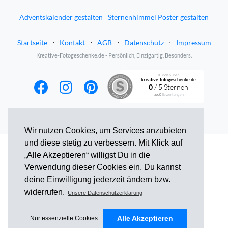
Adventskalender gestalten
Sternenhimmel Poster gestalten
Startseite
⋅
Kontakt
⋅
AGB
⋅
Datenschutz
⋅
Impressum
Kreative-Fotogeschenke.de - Persönlich, Einzigartig, Besonders.
Kunden über
kreative-fotogeschenke.de
0
/ 5 Sternen
aus
0
Bewertungen
Wir nutzen Cookies, um Services anzubieten
und diese stetig zu verbessern. Mit Klick auf
„Alle Akzeptieren“ willigst Du in die
Verwendung dieser Cookies ein. Du kannst
deine Einwilligung jederzeit ändern bzw.
widerrufen.
Unsere Datenschutzerklärung
Alle Akzeptieren
Nur essenzielle Cookies