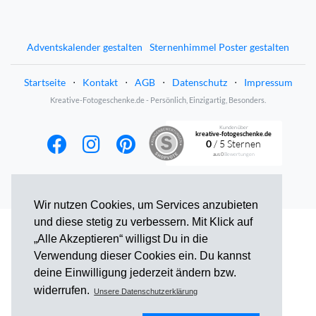
Adventskalender gestalten
Sternenhimmel Poster gestalten
Startseite
⋅
Kontakt
⋅
AGB
⋅
Datenschutz
⋅
Impressum
Kreative-Fotogeschenke.de - Persönlich, Einzigartig, Besonders.
Kunden über
kreative-fotogeschenke.de
0
/ 5 Sternen
aus
0
Bewertungen
Wir nutzen Cookies, um Services anzubieten
und diese stetig zu verbessern. Mit Klick auf
„Alle Akzeptieren“ willigst Du in die
Verwendung dieser Cookies ein. Du kannst
deine Einwilligung jederzeit ändern bzw.
widerrufen.
Unsere Datenschutzerklärung