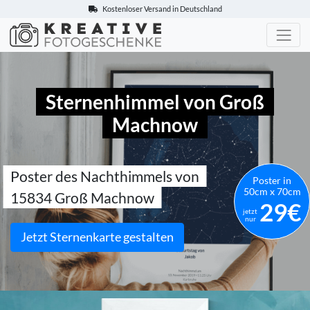
Kostenloser Versand in Deutschland
Kreative-Fotogeschenke.de
Sternenhimmel von Groß
Machnow
Poster des Nachthimmels von
Poster in
50cm x 70cm
15834 Groß Machnow
29€
jetzt
nur
Jetzt Sternenkarte gestalten