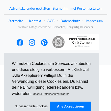
Adventskalender gestalten
Sternenhimmel Poster gestalten
Startseite
⋅
Kontakt
⋅
AGB
⋅
Datenschutz
⋅
Impressum
Kreative-Fotogeschenke.de - Persönlich, Einzigartig, Besonders.
Kunden über
kreative-fotogeschenke.de
0
/ 5 Sternen
aus
0
Bewertungen
Wir nutzen Cookies, um Services anzubieten
und diese stetig zu verbessern. Mit Klick auf
„Alle Akzeptieren“ willigst Du in die
Verwendung dieser Cookies ein. Du kannst
deine Einwilligung jederzeit ändern bzw.
widerrufen.
Unsere Datenschutzerklärung
Alle Akzeptieren
Nur essenzielle Cookies