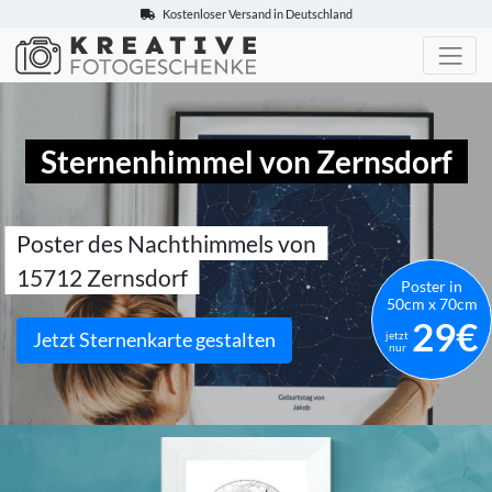
Kostenloser Versand in Deutschland
Kreative-Fotogeschenke.de
Sternenhimmel von Zernsdorf
Poster des Nachthimmels von
15712 Zernsdorf
Poster in
50cm x 70cm
29€
Jetzt Sternenkarte gestalten
jetzt
nur