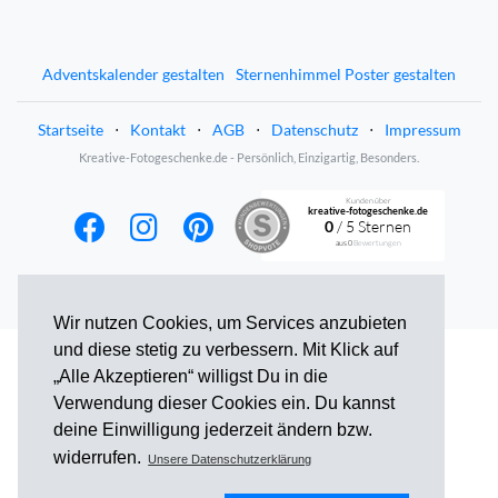
Adventskalender gestalten
Sternenhimmel Poster gestalten
Startseite
⋅
Kontakt
⋅
AGB
⋅
Datenschutz
⋅
Impressum
Kreative-Fotogeschenke.de - Persönlich, Einzigartig, Besonders.
Kunden über
kreative-fotogeschenke.de
0
/ 5 Sternen
aus
0
Bewertungen
Wir nutzen Cookies, um Services anzubieten
und diese stetig zu verbessern. Mit Klick auf
„Alle Akzeptieren“ willigst Du in die
Verwendung dieser Cookies ein. Du kannst
deine Einwilligung jederzeit ändern bzw.
widerrufen.
Unsere Datenschutzerklärung