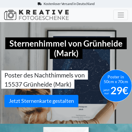
Kostenloser Versand in Deutschland
Kreative-Fotogeschenke.de
Sternenhimmel von Grünheide
(Mark)
Poster des Nachthimmels von
Poster in
50cm x 70cm
15537 Grünheide (Mark)
29€
jetzt
nur
Jetzt Sternenkarte gestalten