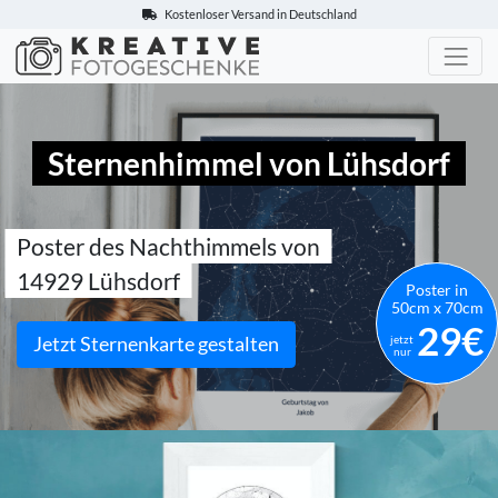
Kostenloser Versand in Deutschland
Kreative-Fotogeschenke.de
Sternenhimmel von Lühsdorf
Poster des Nachthimmels von
14929 Lühsdorf
Poster in
50cm x 70cm
29€
Jetzt Sternenkarte gestalten
jetzt
nur