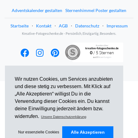
Adventskalender gestalten
Sternenhimmel Poster gestalten
Startseite
⋅
Kontakt
⋅
AGB
⋅
Datenschutz
⋅
Impressum
Kreative-Fotogeschenke.de - Persönlich, Einzigartig, Besonders.
Kunden über
kreative-fotogeschenke.de
0
/ 5 Sternen
aus
0
Bewertungen
Wir nutzen Cookies, um Services anzubieten
und diese stetig zu verbessern. Mit Klick auf
„Alle Akzeptieren“ willigst Du in die
Verwendung dieser Cookies ein. Du kannst
deine Einwilligung jederzeit ändern bzw.
widerrufen.
Unsere Datenschutzerklärung
Alle Akzeptieren
Nur essenzielle Cookies