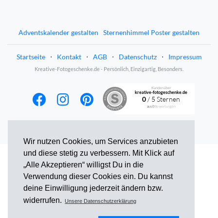
Adventskalender gestalten
Sternenhimmel Poster gestalten
Startseite
⋅
Kontakt
⋅
AGB
⋅
Datenschutz
⋅
Impressum
Kreative-Fotogeschenke.de - Persönlich, Einzigartig, Besonders.
Kunden über
kreative-fotogeschenke.de
0
/ 5 Sternen
aus
0
Bewertungen
Wir nutzen Cookies, um Services anzubieten
und diese stetig zu verbessern. Mit Klick auf
„Alle Akzeptieren“ willigst Du in die
Verwendung dieser Cookies ein. Du kannst
deine Einwilligung jederzeit ändern bzw.
widerrufen.
Unsere Datenschutzerklärung