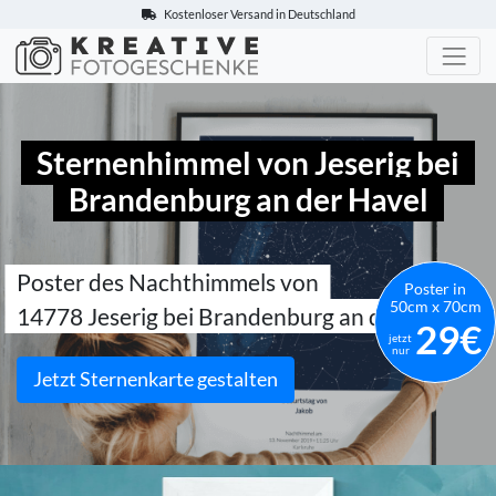
Kostenloser Versand in Deutschland
Kreative-Fotogeschenke.de
Sternenhimmel von Jeserig bei
Brandenburg an der Havel
Poster des Nachthimmels von
Poster in
50cm x 70cm
14778 Jeserig bei Brandenburg an der Havel
29€
jetzt
nur
Jetzt Sternenkarte gestalten