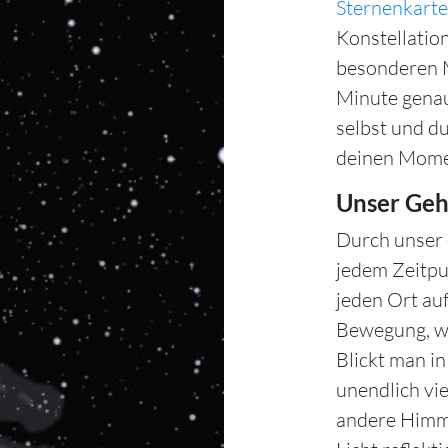
Sternenkarte
Konstellation
besonderen M
Minute gena
selbst und d
deinen Mome
Unser Geh
Durch unser 
jedem Zeitpu
jeden Ort auf
Bewegung, wä
Blickt man i
unendlich vie
andere Himme