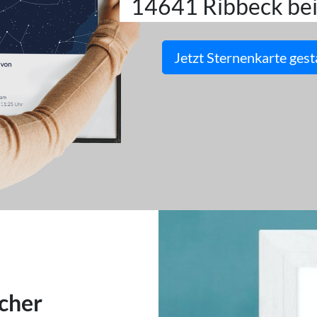
14641 Ribbeck be
Jetzt Sternenkarte gest
cher