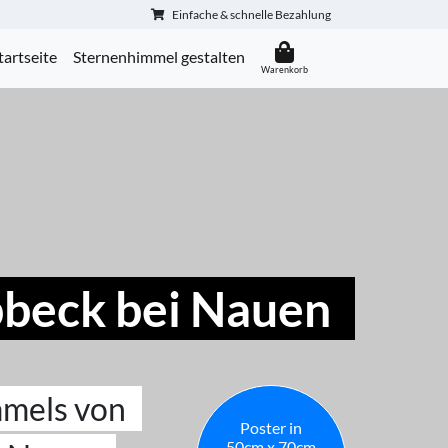
Einfache & schnelle Bezahlung
tartseite
Sternenhimmel gestalten
bbeck bei Nauen
mmels von
Poster in
50cm x 70cm