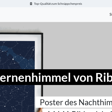
Top-Qualität zum Schnäppchenpreis
-Fotogeschenke.de
S
ternenhimmel von Ri
Poster des Nachthi