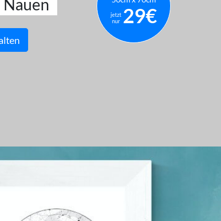
i Nauen
29€
jetzt
nur
alten