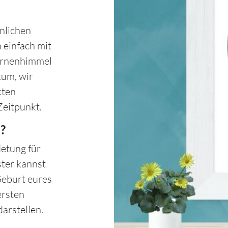
nlichen
 einfach mit
ternenhimmel
tum, wir
kten
Zeitpunkt.
?
etung für
ster kannst
Geburt eures
ersten
arstellen.