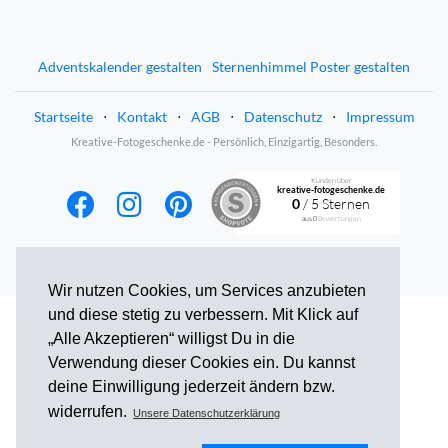
Adventskalender gestalten
Sternenhimmel Poster gestalten
Startseite
⋅
Kontakt
⋅
AGB
⋅
Datenschutz
⋅
Impressum
Kreative-Fotogeschenke.de - Persönlich, Einzigartig, Besonders.
Kunden über
kreative-fotogeschenke.de
0
/ 5 Sternen
aus
0
Bewertungen
Wir nutzen Cookies, um Services anzubieten
und diese stetig zu verbessern. Mit Klick auf
„Alle Akzeptieren“ willigst Du in die
Verwendung dieser Cookies ein. Du kannst
deine Einwilligung jederzeit ändern bzw.
widerrufen.
Unsere Datenschutzerklärung