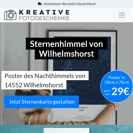
Kostenloser Versand in Deutschland
Kreative-Fotogeschenke.de
Sternenhimmel von
Wilhelmshorst
Poster des Nachthimmels von
Poster in
50cm x 70cm
14552 Wilhelmshorst
29€
jetzt
nur
Jetzt Sternenkarte gestalten