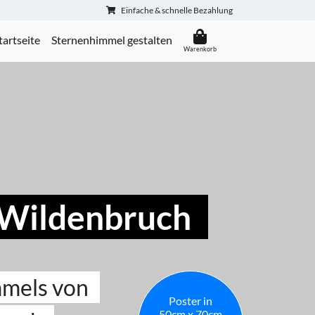
Einfache & schnelle Bezahlung
tartseite
Sternenhimmel gestalten
 Wildenbruch
mmels von
Poster in
50cm x 70cm