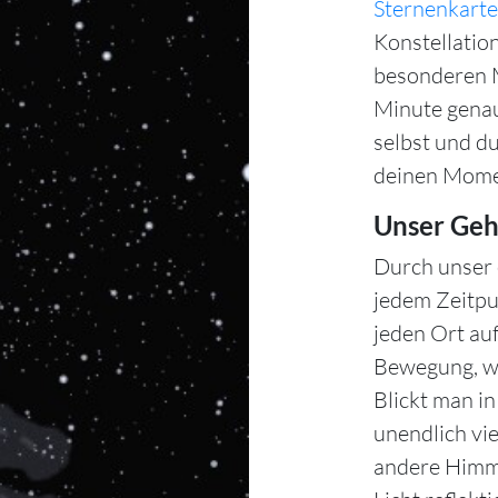
Sternenkarte
Konstellation
besonderen M
Minute gena
selbst und d
deinen Mome
Unser Geh
Durch unser 
jedem Zeitpu
jeden Ort auf
Bewegung, wä
Blickt man i
unendlich vie
andere Himme