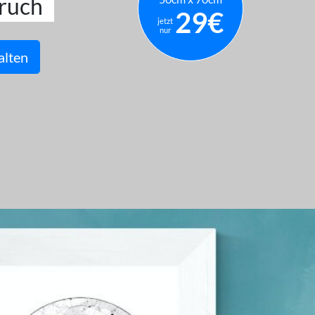
ruch
29€
jetzt
nur
alten