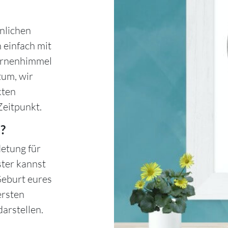
nlichen
 einfach mit
ternenhimmel
tum, wir
kten
Zeitpunkt.
?
etung für
ster kannst
Geburt eures
ersten
arstellen.