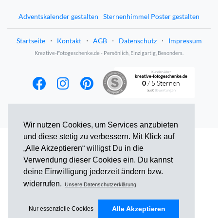
Adventskalender gestalten
Sternenhimmel Poster gestalten
Startseite
⋅
Kontakt
⋅
AGB
⋅
Datenschutz
⋅
Impressum
Kreative-Fotogeschenke.de - Persönlich, Einzigartig, Besonders.
Kunden über
kreative-fotogeschenke.de
0
/ 5 Sternen
aus
0
Bewertungen
Wir nutzen Cookies, um Services anzubieten
und diese stetig zu verbessern. Mit Klick auf
„Alle Akzeptieren“ willigst Du in die
Verwendung dieser Cookies ein. Du kannst
deine Einwilligung jederzeit ändern bzw.
widerrufen.
Unsere Datenschutzerklärung
Alle Akzeptieren
Nur essenzielle Cookies