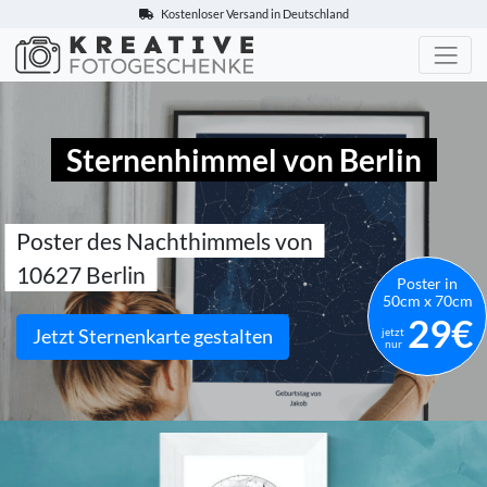
Kostenloser Versand in Deutschland
Kreative-Fotogeschenke.de
Sternenhimmel von Berlin
Poster des Nachthimmels von
10627 Berlin
Poster in
50cm x 70cm
29€
Jetzt Sternenkarte gestalten
jetzt
nur