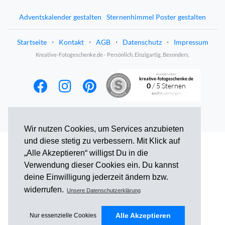
Adventskalender gestalten
Sternenhimmel Poster gestalten
Startseite
⋅
Kontakt
⋅
AGB
⋅
Datenschutz
⋅
Impressum
Kreative-Fotogeschenke.de - Persönlich, Einzigartig, Besonders.
Kunden über
kreative-fotogeschenke.de
0
/ 5 Sternen
aus
0
Bewertungen
Wir nutzen Cookies, um Services anzubieten
und diese stetig zu verbessern. Mit Klick auf
„Alle Akzeptieren“ willigst Du in die
Verwendung dieser Cookies ein. Du kannst
deine Einwilligung jederzeit ändern bzw.
widerrufen.
Unsere Datenschutzerklärung
Alle Akzeptieren
Nur essenzielle Cookies