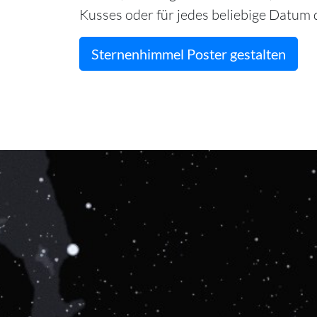
Kusses oder für jedes beliebige Datum d
Sternenhimmel Poster gestalten