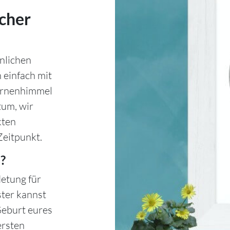
cher
nlichen
 einfach mit
ternenhimmel
tum, wir
kten
Zeitpunkt.
?
etung für
ster kannst
Geburt eures
ersten