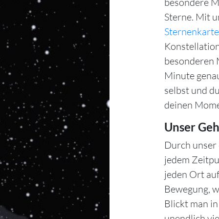
besondere Mo
Sterne. Mit 
Sternenkarte
Konstellation
besonderen M
Minute gena
selbst und d
deinen Mome
Unser Geh
Durch unser 
jedem Zeitpu
jeden Ort auf
Bewegung, wä
Blickt man i
unendlich vie