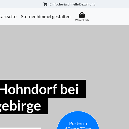
Einfache & schnelle Bezahlung
tartseite
Sternenhimmel gestalten
Hohndorf bei
gebirge
Poster in
50cm x 70cm