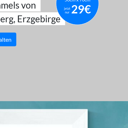
mmels von
29€
jetzt
nur
erg, Erzgebirge
alten