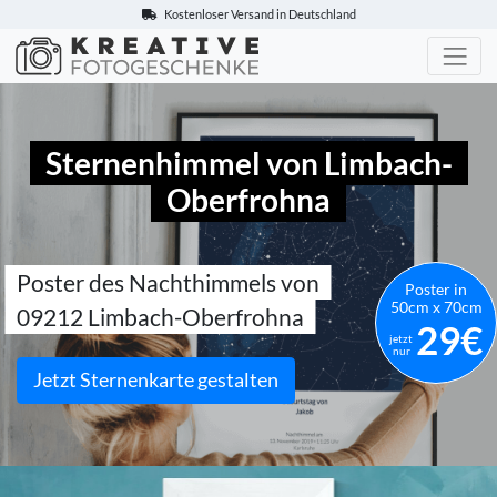
Kostenloser Versand in Deutschland
Kreative-Fotogeschenke.de
Sternenhimmel von Limbach-
Oberfrohna
Poster des Nachthimmels von
Poster in
50cm x 70cm
09212 Limbach-Oberfrohna
29€
jetzt
nur
Jetzt Sternenkarte gestalten