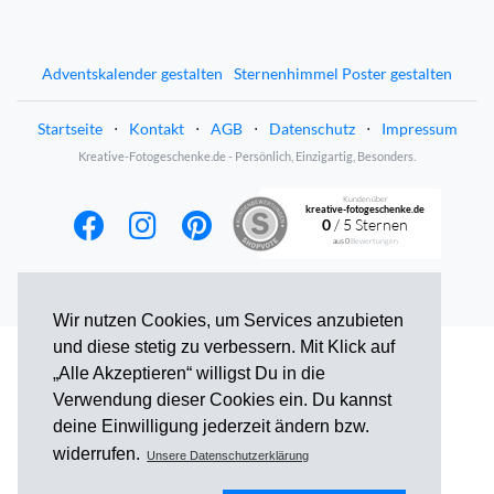
Adventskalender gestalten
Sternenhimmel Poster gestalten
Startseite
⋅
Kontakt
⋅
AGB
⋅
Datenschutz
⋅
Impressum
Kreative-Fotogeschenke.de - Persönlich, Einzigartig, Besonders.
Kunden über
kreative-fotogeschenke.de
0
/ 5 Sternen
aus
0
Bewertungen
Wir nutzen Cookies, um Services anzubieten
und diese stetig zu verbessern. Mit Klick auf
„Alle Akzeptieren“ willigst Du in die
Verwendung dieser Cookies ein. Du kannst
deine Einwilligung jederzeit ändern bzw.
widerrufen.
Unsere Datenschutzerklärung