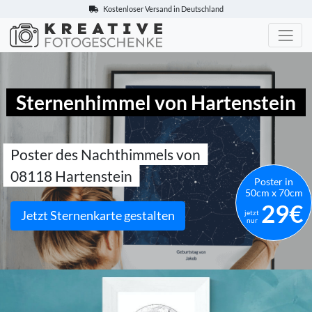
Kostenloser Versand in Deutschland
Kreative-Fotogeschenke.de
Sternenhimmel von Hartenstein
Poster des Nachthimmels von
08118 Hartenstein
Poster in
50cm x 70cm
29€
Jetzt Sternenkarte gestalten
jetzt
nur