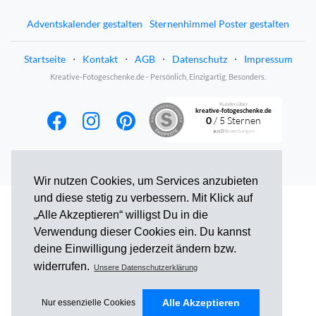
Adventskalender gestalten
Sternenhimmel Poster gestalten
Startseite
⋅
Kontakt
⋅
AGB
⋅
Datenschutz
⋅
Impressum
Kreative-Fotogeschenke.de - Persönlich, Einzigartig, Besonders.
Kunden über
kreative-fotogeschenke.de
0
/ 5 Sternen
aus
0
Bewertungen
Wir nutzen Cookies, um Services anzubieten
und diese stetig zu verbessern. Mit Klick auf
„Alle Akzeptieren“ willigst Du in die
Verwendung dieser Cookies ein. Du kannst
deine Einwilligung jederzeit ändern bzw.
widerrufen.
Unsere Datenschutzerklärung
Alle Akzeptieren
Nur essenzielle Cookies