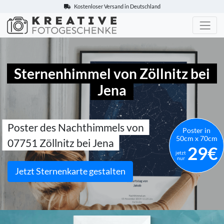
Kostenloser Versand in Deutschland
Kreative-Fotogeschenke.de
Sternenhimmel von Zöllnitz bei
Jena
Poster des Nachthimmels von
Poster in
50cm x 70cm
07751 Zöllnitz bei Jena
29€
jetzt
nur
Jetzt Sternenkarte gestalten