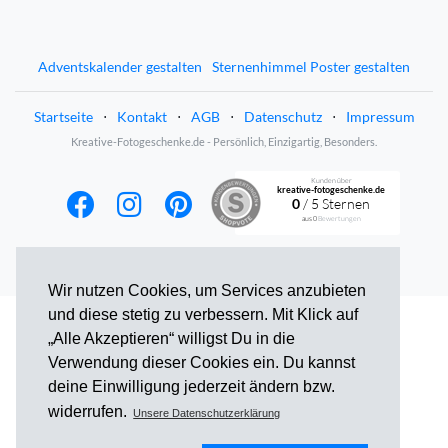
Adventskalender gestalten
Sternenhimmel Poster gestalten
Startseite
⋅
Kontakt
⋅
AGB
⋅
Datenschutz
⋅
Impressum
Kreative-Fotogeschenke.de - Persönlich, Einzigartig, Besonders.
Kunden über
kreative-fotogeschenke.de
0
/ 5 Sternen
aus
0
Bewertungen
Wir nutzen Cookies, um Services anzubieten
und diese stetig zu verbessern. Mit Klick auf
„Alle Akzeptieren“ willigst Du in die
Verwendung dieser Cookies ein. Du kannst
deine Einwilligung jederzeit ändern bzw.
widerrufen.
Unsere Datenschutzerklärung