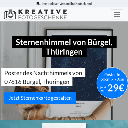
Kostenloser Versand in Deutschland
Kreative-Fotogeschenke.de
Sternenhimmel von Bürgel,
Thüringen
Poster des Nachthimmels von
Poster in
50cm x 70cm
07616 Bürgel, Thüringen
29€
jetzt
nur
Jetzt Sternenkarte gestalten