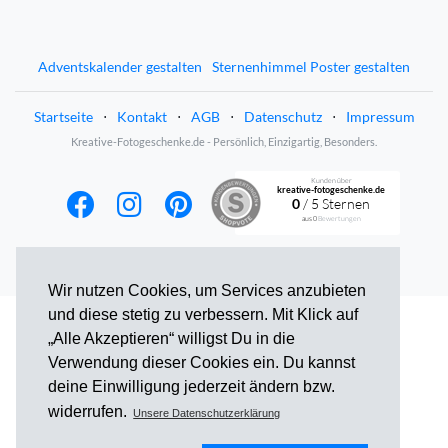
Adventskalender gestalten
Sternenhimmel Poster gestalten
Startseite
⋅
Kontakt
⋅
AGB
⋅
Datenschutz
⋅
Impressum
Kreative-Fotogeschenke.de - Persönlich, Einzigartig, Besonders.
Kunden über
kreative-fotogeschenke.de
0
/ 5 Sternen
aus
0
Bewertungen
Wir nutzen Cookies, um Services anzubieten
und diese stetig zu verbessern. Mit Klick auf
„Alle Akzeptieren“ willigst Du in die
Verwendung dieser Cookies ein. Du kannst
deine Einwilligung jederzeit ändern bzw.
widerrufen.
Unsere Datenschutzerklärung