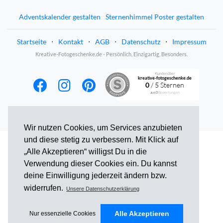
Adventskalender gestalten
Sternenhimmel Poster gestalten
Startseite
⋅
Kontakt
⋅
AGB
⋅
Datenschutz
⋅
Impressum
Kreative-Fotogeschenke.de - Persönlich, Einzigartig, Besonders.
Kunden über
kreative-fotogeschenke.de
0
/ 5 Sternen
aus
0
Bewertungen
Wir nutzen Cookies, um Services anzubieten
und diese stetig zu verbessern. Mit Klick auf
„Alle Akzeptieren“ willigst Du in die
Verwendung dieser Cookies ein. Du kannst
deine Einwilligung jederzeit ändern bzw.
widerrufen.
Unsere Datenschutzerklärung
Alle Akzeptieren
Nur essenzielle Cookies