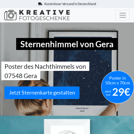
Kostenloser Versand in Deutschland
Kreative-Fotogeschenke.de
Sternenhimmel von Gera
Poster des Nachthimmels von
07548 Gera
Poster in
50cm x 70cm
29€
Jetzt Sternenkarte gestalten
jetzt
nur