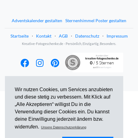
Adventskalender gestalten
Sternenhimmel Poster gestalten
Startseite
⋅
Kontakt
⋅
AGB
⋅
Datenschutz
⋅
Impressum
Kreative-Fotogeschenke.de - Persönlich, Einzigartig, Besonders.
Kunden über
kreative-fotogeschenke.de
0
/ 5 Sternen
aus
0
Bewertungen
Wir nutzen Cookies, um Services anzubieten
und diese stetig zu verbessern. Mit Klick auf
„Alle Akzeptieren“ willigst Du in die
Verwendung dieser Cookies ein. Du kannst
deine Einwilligung jederzeit ändern bzw.
widerrufen.
Unsere Datenschutzerklärung