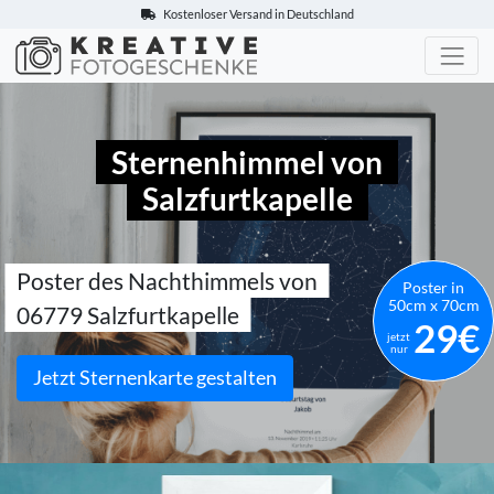
Kostenloser Versand in Deutschland
Kreative-Fotogeschenke.de
Sternenhimmel von
Salzfurtkapelle
Poster des Nachthimmels von
Poster in
50cm x 70cm
06779 Salzfurtkapelle
29€
jetzt
nur
Jetzt Sternenkarte gestalten