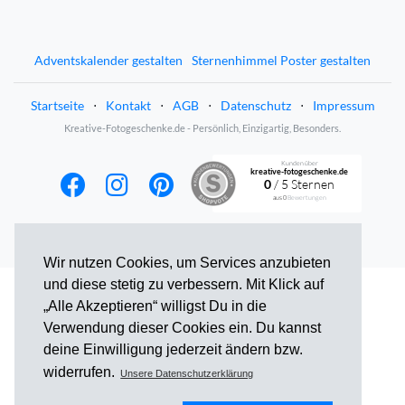
Adventskalender gestalten
Sternenhimmel Poster gestalten
Startseite
⋅
Kontakt
⋅
AGB
⋅
Datenschutz
⋅
Impressum
Kreative-Fotogeschenke.de - Persönlich, Einzigartig, Besonders.
Kunden über
kreative-fotogeschenke.de
0
/ 5 Sternen
aus
0
Bewertungen
Wir nutzen Cookies, um Services anzubieten
und diese stetig zu verbessern. Mit Klick auf
„Alle Akzeptieren“ willigst Du in die
Verwendung dieser Cookies ein. Du kannst
deine Einwilligung jederzeit ändern bzw.
widerrufen.
Unsere Datenschutzerklärung