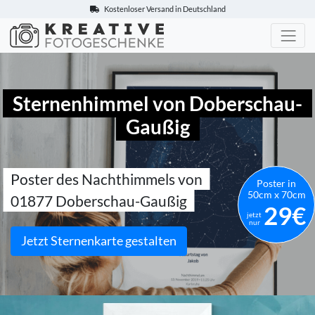
Kostenloser Versand in Deutschland
Kreative-Fotogeschenke.de
Sternenhimmel von Doberschau-
Gaußig
Poster des Nachthimmels von
Poster in
50cm x 70cm
01877 Doberschau-Gaußig
29€
jetzt
nur
Jetzt Sternenkarte gestalten